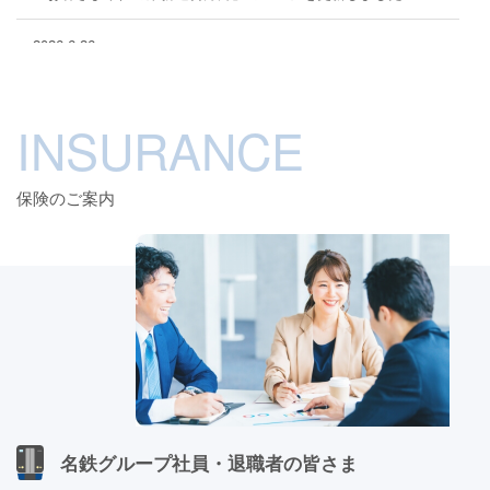
2026.6.26
「健康経営」のページを更新しました
INSURANCE
2026.6.26
「会社概要」のページを更新しました
保険のご案内
2026.3.1
2027年度新卒採用について
2025.12.25
団体傷害保険・団体医療保険 令和8年度定期募集開始しまし
た！
2025.12.22
アフラック医療保険が新しくなりました！
名鉄グループ社員・退職者の皆さま
2025.8.1