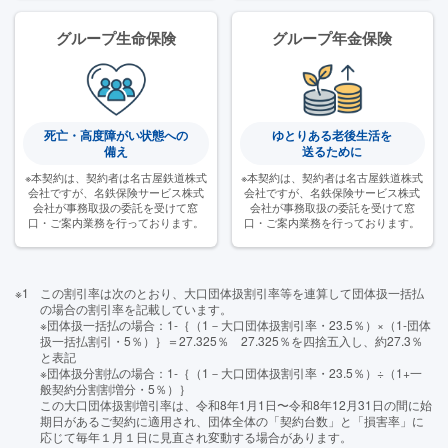
グループ生命保険
グループ年金保険
死亡・高度障がい状態への
ゆとりある老後生活を
備え
送るために
※本契約は、契約者は名古屋鉄道株式
※本契約は、契約者は名古屋鉄道株式
会社ですが、名鉄保険サービス株式
会社ですが、名鉄保険サービス株式
会社が事務取扱の委託を受けて窓
会社が事務取扱の委託を受けて窓
口・ご案内業務を行っております。
口・ご案内業務を行っております。
※1
この割引率は次のとおり、⼤⼝団体扱割引率等を連算して団体扱⼀括払
の場合の割引率を記載しています。
※団体扱⼀括払の場合：1-｛（1－⼤⼝団体扱割引率・23.5％）×（1-団体
扱⼀括払割引・5％）｝＝27.325％ 27.325％を四捨五⼊し、約27.3％
と表記
※団体扱分割払の場合：1-｛（1－⼤⼝団体扱割引率・23.5％）÷（1+⼀
般契約分割割増分・5％）｝
この⼤⼝団体扱割増引率は、令和8年1⽉1⽇〜令和8年12⽉31⽇の間に始
期⽇があるご契約に適⽤され、団体全体の「契約台数」と「損害率」に
応じて毎年１⽉１⽇に⾒直され変動する場合があります。