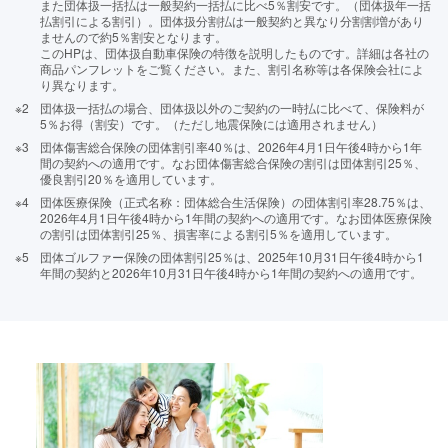
また団体扱⼀括払は⼀般契約⼀括払に⽐べ5％割安です。（団体扱年⼀括
払割引による割引）。団体扱分割払は⼀般契約と異なり分割割増があり
ませんので約5％割安となります。
このHPは、団体扱自動車保険の特徴を説明したものです。詳細は各社の
商品パンフレットをご覧ください。また、割引名称等は各保険会社によ
り異なります。
※2
団体扱一括払の場合、団体扱以外のご契約の一時払に比べて、保険料が
5％お得（割安）です。（ただし地震保険には適用されません）
※3
団体傷害総合保険の団体割引率40％は、2026年4⽉1⽇午後4時から1年
間の契約への適⽤です。なお団体傷害総合保険の割引は団体割引25％、
優良割引20％を適⽤しています。
※4
団体医療保険（正式名称：団体総合⽣活保険）の団体割引率28.75％は、
2026年4⽉1⽇午後4時から1年間の契約への適⽤です。なお団体医療保険
の割引は団体割引25％、損害率による割引5％を適⽤しています。
※5
団体ゴルファー保険の団体割引25％は、2025年10月31日午後4時から1
年間の契約と2026年10月31日午後4時から1年間の契約への適用です。