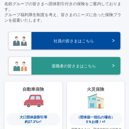
「健康経営」のページを更新しました
名鉄グループの皆さまへ団体割引付きの保険をご案内しておりま
す。
グループ福利厚⽣制度を考え、皆さまのニーズに合った保険プラ
2025.8.1
ンを提案いたします。
団体ゴルファー保険 令和7年度定期募集開始しました！
2025.6.30
社員の皆さまはこちら
お客さま本位の業務運営方針を更新しました
2025.4.1
退職者の皆さまはこちら
2025年度 新入社員向け保険のご案内が始まりました！
2025.3.17
アフラック がん保険が新しくなりました！
自動車保険
⽕災保険
2025.2.28
名鉄グループカスタマーハラスメントに対する基本方針を策定
しました
大口団体扱割引等
（団体扱一括払の場合）
約27.3%
5％お得！
※1
※2
2025.1.1
※退職者さまは、
団体扱割引の対象外