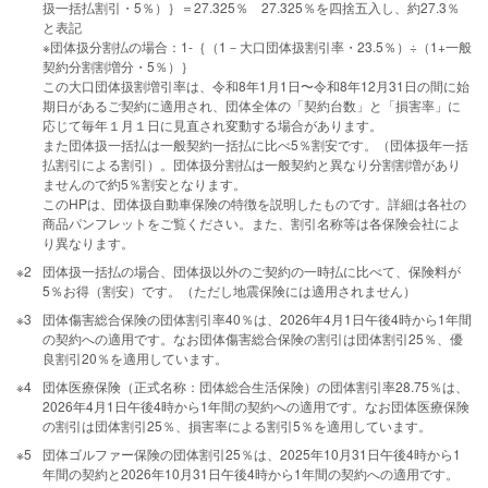
扱⼀括払割引・5％）｝＝27.325％ 27.325％を四捨五⼊し、約27.3％
と表記
※団体扱分割払の場合：1-｛（1－⼤⼝団体扱割引率・23.5％）÷（1+⼀般
契約分割割増分・5％）｝
この⼤⼝団体扱割増引率は、令和8年1⽉1⽇〜令和8年12⽉31⽇の間に始
期⽇があるご契約に適⽤され、団体全体の「契約台数」と「損害率」に
応じて毎年１⽉１⽇に⾒直され変動する場合があります。
また団体扱⼀括払は⼀般契約⼀括払に⽐べ5％割安です。（団体扱年⼀括
払割引による割引）。団体扱分割払は⼀般契約と異なり分割割増があり
ませんので約5％割安となります。
このHPは、団体扱自動車保険の特徴を説明したものです。詳細は各社の
商品パンフレットをご覧ください。また、割引名称等は各保険会社によ
り異なります。
※2
団体扱一括払の場合、団体扱以外のご契約の一時払に比べて、保険料が
5％お得（割安）です。（ただし地震保険には適用されません）
※3
団体傷害総合保険の団体割引率40％は、2026年4⽉1⽇午後4時から1年間
の契約への適⽤です。なお団体傷害総合保険の割引は団体割引25％、優
良割引20％を適⽤しています。
※4
団体医療保険（正式名称：団体総合⽣活保険）の団体割引率28.75％は、
2026年4⽉1⽇午後4時から1年間の契約への適⽤です。なお団体医療保険
の割引は団体割引25％、損害率による割引5％を適⽤しています。
※5
団体ゴルファー保険の団体割引25％は、2025年10月31日午後4時から1
年間の契約と2026年10月31日午後4時から1年間の契約への適用です。