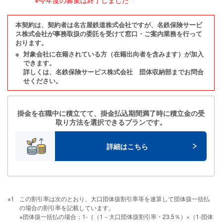
※今年度の募集は終了しました
本契約は、契約者は名古屋鉄道株式会社ですが、名鉄保険サービ
ス株式会社が事務取扱の委託を受けて
窓口・ご案内業務を行って
おります。
※
対象会社に在籍されている方（在籍出向者を含みます）が加入
できます。
詳しくは、名鉄保険サービス株式会社 団体収納部までお問合
せください。
掛金を在職中に積立てて、
掛金払込期間満了時に積立金の受
取り方法を選択できるプランです。
詳細はこちら
※1
この割引率は次のとおり、⼤⼝団体扱割引率等を連算して団体扱⼀括払
の場合の割引率を記載しています。
※団体扱⼀括払の場合：1-｛（1－⼤⼝団体扱割引率・23.5％）×（1-団体