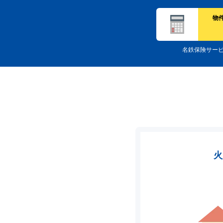
物
名鉄保険サー
火