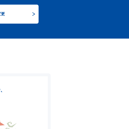
変更
や、