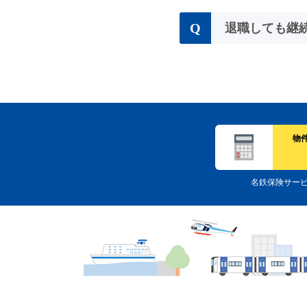
Q
退職しても継
物
名鉄保険サー